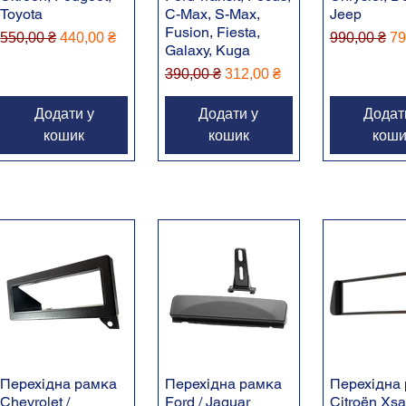
Toyota
C-Max, S-Max,
Jeep
Fusion, Fiesta,
Звичайна ціна
За розпродажем
Звичайна ц
За
550,00 ₴
440,00 ₴
990,00 ₴
79
Galaxy, Kuga
Звичайна ціна
За розпродажем
390,00 ₴
312,00 ₴
Додати у
Додати у
Додат
кошик
кошик
коши
Перехідна рамка
Перехідна рамка
Перехідна
Chevrolet /
Ford / Jaguar
Citroën Xsa