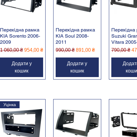
Перехідна рамка
Перехідна рамка
Перехідна
KIA Sorento 2006-
KIA Soul 2008-
Suzuki Gra
2009
2011
Vitara 200
Звичайна ціна
За розпродажем
Звичайна ціна
За розпродажем
Звичайна ц
За
1 060,00 ₴
954,00 ₴
990,00 ₴
891,00 ₴
790,00 ₴
47
Додати у
Додати у
Додат
кошик
кошик
коши
Уцінка