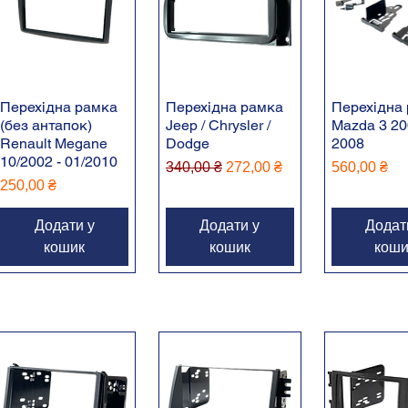
Перехідна рамка
Перехідна рамка
Перехідна
(без антапок)
Jeep / Chrysler /
Mazda 3 20
Renault Megane
Dodge
2008
10/2002 - 01/2010
Звичайна ціна
За розпродажем
Ціна
340,00 ₴
272,00 ₴
560,00 ₴
Ціна
250,00 ₴
Додати у
Додати у
Додат
кошик
кошик
коши