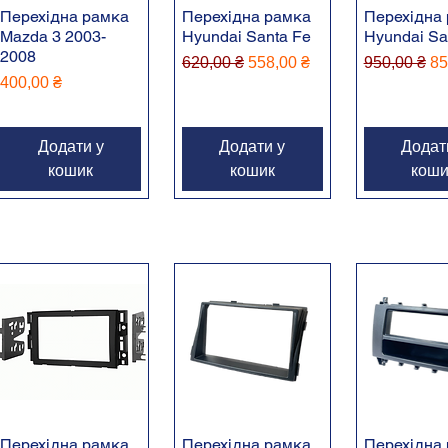
Перехідна рамка
Перехідна рамка
Перехідна
Mazda 3 2003-
Hyundai Santa Fe
Hyundai Sa
2008
Звичайна ціна
За розпродажем
Звичайна ц
За
620,00 ₴
558,00 ₴
950,00 ₴
85
Ціна
400,00 ₴
Додати у
Додати у
Додат
кошик
кошик
коши
Перехідна рамка
Перехідна рамка
Перехідна