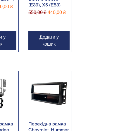
(E39), X5 (E53)
іна
 розпродажем
0,00 ₴
Звичайна ціна
За розпродажем
550,00 ₴
440,00 ₴
и у
Додати у
к
кошик
 рамка
Перехідна рамка
odge,
Chevrolet, Hummer