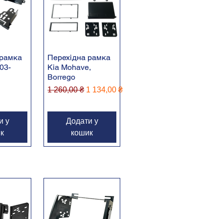
 рамка
Перехідна рамка
03-
Kia Mohave,
Borrego
Звичайна ціна
За розпродажем
1 260,00 ₴
1 134,00 ₴
и у
Додати у
к
кошик