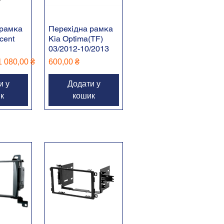
 рамка
Перехідна рамка
cent
Kia Optima(TF)
03/2012-10/2013
іна
За розпродажем
Ціна
1 080,00 ₴
600,00 ₴
и у
Додати у
к
кошик