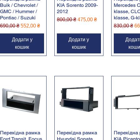
Buik / Chevrolet /
KIA Sorento 2009-
Mercedes C
GMC / Hummer /
2012
klasse, CLC
Pontiac / Suzuki
klasse, G-k
Звичайна ціна
За розпродажем
800,00 ₴
475,00 ₴
Звичайна ціна
За розпродажем
Звичайна ц
За
690,00 ₴
552,00 ₴
830,00 ₴
66
Додати у
Додати у
Додат
кошик
кошик
коши
Перехідна рамка
Перехідна рамка
Перехідна
Ford Transit, Focus,
Hyundai Sonata
KIA Picanto