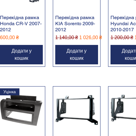
Перехідна рамка
Перехідна рамка
Перехідна
Honda CR-V 2007-
KIA Sorento 2009-
Hyundai Ac
2012
2012
2010-2017
Ціна
Звичайна ціна
За розпродажем
Звичайна ц
600,00 ₴
1 140,00 ₴
1 026,00 ₴
1 200,00 ₴
Додати у
Додати у
Додат
кошик
кошик
коши
Уцінка