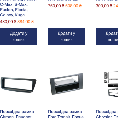
C-Max, S-Max,
Звичайна ціна
За розпродажем
Звичайна ц
За
760,00 ₴
608,00 ₴
300,00 ₴
24
Fusion, Fiesta,
Galaxy, Kuga
Звичайна ціна
За розпродажем
480,00 ₴
384,00 ₴
Додати у
Додати у
Додат
кошик
кошик
коши
Перехідна рамка
Перехідна рамка
Перехідна
Citroen, Peugeot,
Ford Transit, Focus,
Chrysler, D