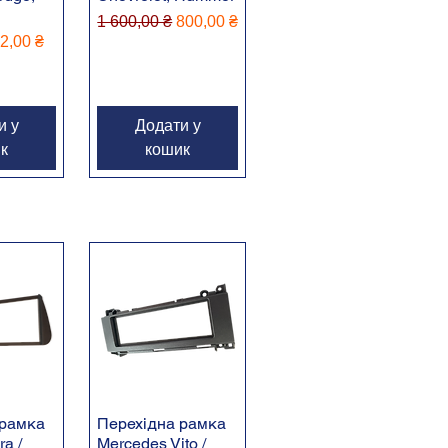
Звичайна ціна
За розпродажем
1 600,00 ₴
800,00 ₴
іна
 розпродажем
2,00 ₴
и у
Додати у
к
кошик
 рамка
Перехідна рамка
ra /
Mercedes Vito /