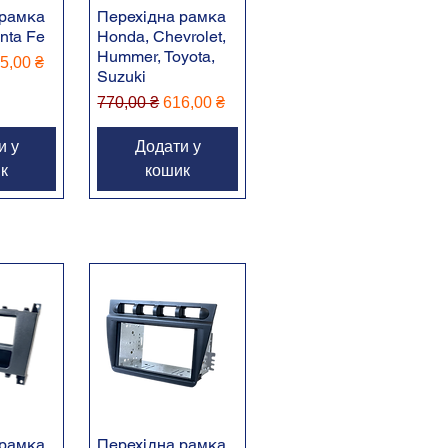
 рамка
Перехідна рамка
nta Fe
Honda, Chevrolet,
Hummer, Toyota,
іна
 розпродажем
5,00 ₴
Suzuki
Звичайна ціна
За розпродажем
770,00 ₴
616,00 ₴
и у
Додати у
к
кошик
 рамка
Перехідна рамка