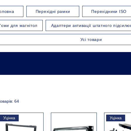
оловна
Перехідні рамки
Перехідники ISO
'єми для магнітол
Адаптери активації штатного підсилю
Усі товари
оварів: 64
Уцінка
Уцінка