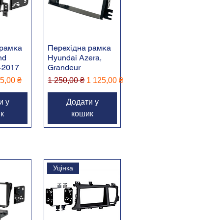
 рамка
Перехідна рамка
nd
Hyundai Azera,
5-2017
Grandeur
іна
 розпродажем
Звичайна ціна
За розпродажем
5,00 ₴
1 250,00 ₴
1 125,00 ₴
и у
Додати у
к
кошик
Уцінка