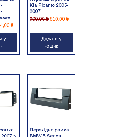
-
Kia Picanto 2005-
-
2007
lasse
Звичайна ціна
За розпродажем
900,00 ₴
810,00 ₴
іна
 розпродажем
4,00 ₴
и у
Додати у
к
кошик
 рамка
Перехідна рамка
 2007 >
BMW 5 Series