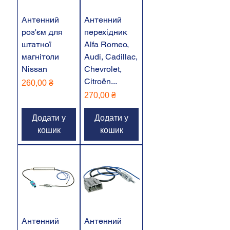
Антенний
Антенний
роз'єм для
перехідник
штатної
Alfa Romeo,
магнітоли
Audi, Cadillac,
Nissan
Chevrolet,
Citroën...
Ціна
260,00 ₴
Ціна
270,00 ₴
Додати у
Додати у
кошик
кошик
Антенний
Антенний