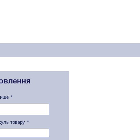
овлення
вище
куль товару