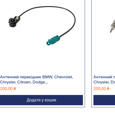
Антенний перехідник BMW, Chevrolet,
Антенний пе
Chrysler, Citroen, Dodge...
Chrysler, D
Ціна
Ціна
200,00 ₴
200,00 ₴
Додати у кошик