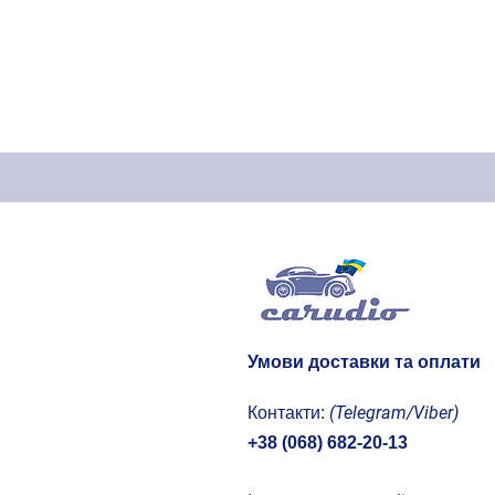
2009
Porsche
2010
Porshe
2011
2012
2013
2014
2015
2016
2017
2018
2019
Умови доставки та оплати
2020
2021
(Telegram/Viber)
Контакти:
2022
+38 (068) 682-20-13