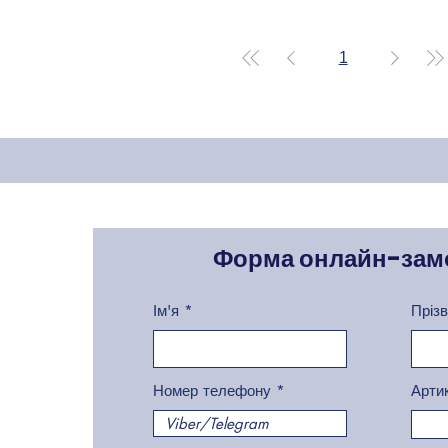
1
Форма онлайн-зам
Ім'я
Пріз
Номер телефону
Арти