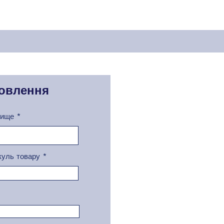
овлення
вище
куль товару