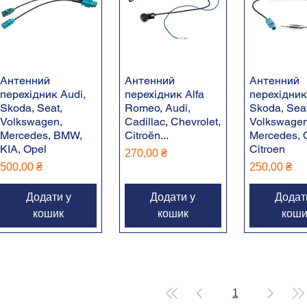
Антенний
Антенний
Антенний
перехідник Audi,
перехідник Alfa
перехідник
Skoda, Seat,
Romeo, Audi,
Skoda, Seat
Volkswagen,
Cadillac, Chevrolet,
Volkswagen
Mercedes, BMW,
Citroën...
Mercedes, 
KIA, Opel
Citroen
Ціна
270,00 ₴
Ціна
Ціна
500,00 ₴
250,00 ₴
Додати у
Додати у
Додат
кошик
кошик
коши
1