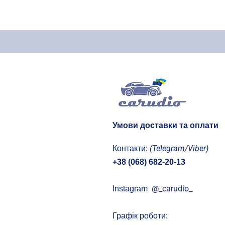
1993
Fiat
1994
Ford
1995
GMC
1996
Honda
1997
Hummer
1998
Hyundai
1999
Isuzu
2000
Jaguar
2001
Jeep
Умови доставки та оплати
2002
KIA
(Telegram/Viber)
Контакти:
2003
Lancia
+38 (068) 682-20-13
2004
Land Rover
2005
Lexus
@
_carudio_
Instagram
2006
Lincoln
2007
MAN
Графік роботи: