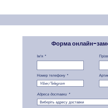
Форма онлайн-зам
Ім'я
Пріз
Номер телефону
Арти
Адреса доставки