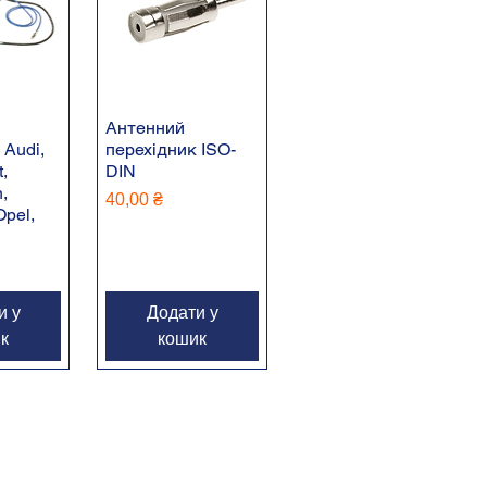
Антенний
 Audi,
перехідник ISO-
,
DIN
,
Ціна
40,00 ₴
Opel,
и у
Додати у
к
кошик