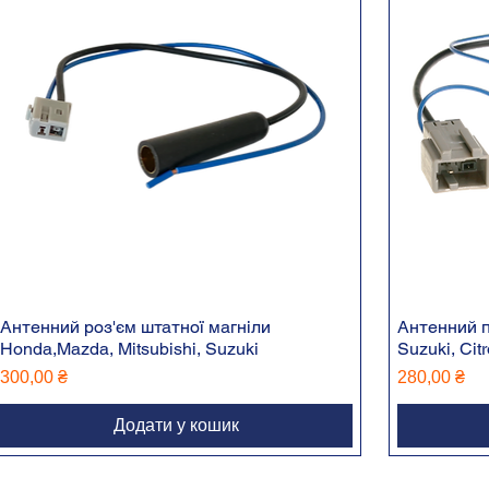
Антенний роз'єм штатної магніли
Антенний п
Honda,Mazda, Mitsubishi, Suzuki
Suzuki, Citr
Ціна
Ціна
300,00 ₴
280,00 ₴
Додати у кошик