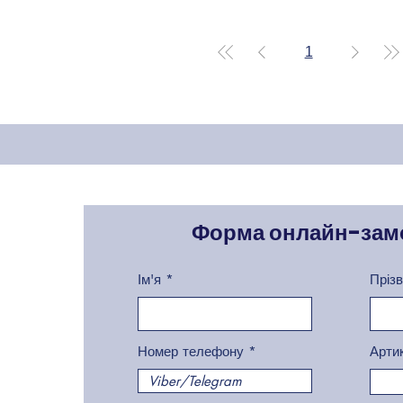
1
Форма онлайн-зам
Ім'я
Пріз
Номер телефону
Арти