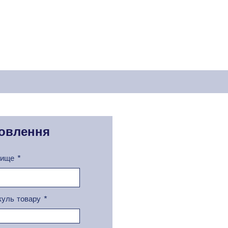
овлення
вище
куль товару