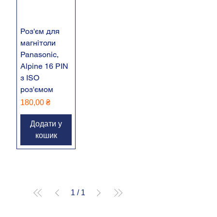
Роз'єм для
магнітоли
Panasonic,
Alpine 16 PIN
з ISO
роз'ємом
Ціна
180,00 ₴
Додати у
кошик
1
/
1