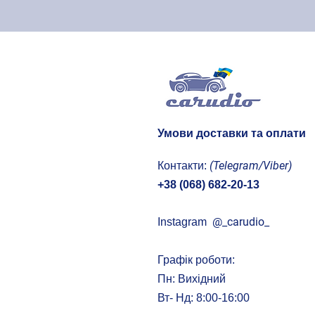
2012
2013
2014
2015
2016
2017
2018
Умови доставки та оплати
(Telegram/Viber)
Контакти:
+38 (068) 682-20-13
@
_carudio_
Instagram
Графік роботи:
Пн: Вихідний
Вт- Нд: 8:00-16:00