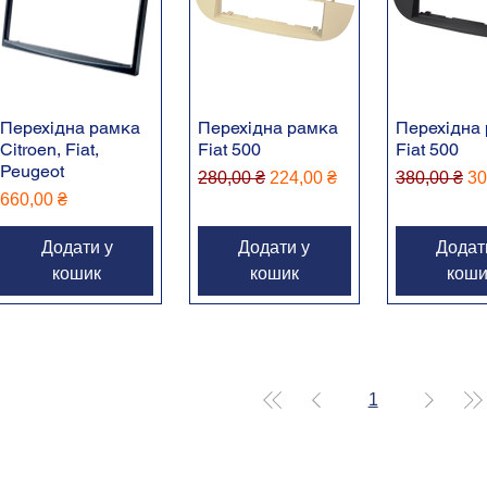
Перехідна рамка
Перехідна рамка
Перехідна
Citroen, Fiat,
Fiat 500
Fiat 500
Peugeot
Звичайна ціна
За розпродажем
Звичайна ц
За
280,00 ₴
224,00 ₴
380,00 ₴
30
Ціна
660,00 ₴
Додати у
Додати у
Додат
кошик
кошик
коши
1