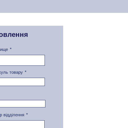
овлення
вище
куль товару
р відділення