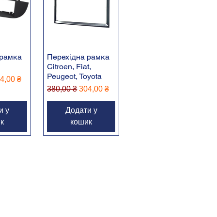
 рамка
Перехідна рамка
Citroen, Fiat,
Peugeot, Toyota
іна
 розпродажем
4,00 ₴
Звичайна ціна
За розпродажем
380,00 ₴
304,00 ₴
и у
Додати у
к
кошик