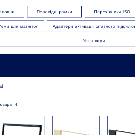
оловна
Перехідні рамки
Перехідники ISO
'єми для магнітол
Адаптери активації штатного підсилю
Усі товари
at
оварів: 4