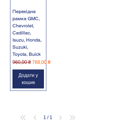
Перехідна
рамка GMC,
Chevrolet,
Cadillac,
Isuzu, Honda,
Suzuki,
Toyota, Buick
Звичайна ціна
За розпродажем
960,00 ₴
768,00 ₴
Додати у
кошик
1
/
1