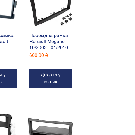
 рамка
Перехідна рамка
ault
Renault Megane
10/2002 - 01/2010
Ціна
600,00 ₴
и у
Додати у
к
кошик