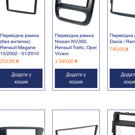
Перехідна рамка
Перехідна рамка
Перехідна
(без антапок)
Nissan NV300,
Dacia / Ren
Renault Megane
Renault Trafic, Opel
Ціна
740,00 ₴
10/2002 - 01/2010
Vivaro
Ціна
Ціна
250,00 ₴
1 340,00 ₴
Додати у
Додати у
Додат
кошик
кошик
коши