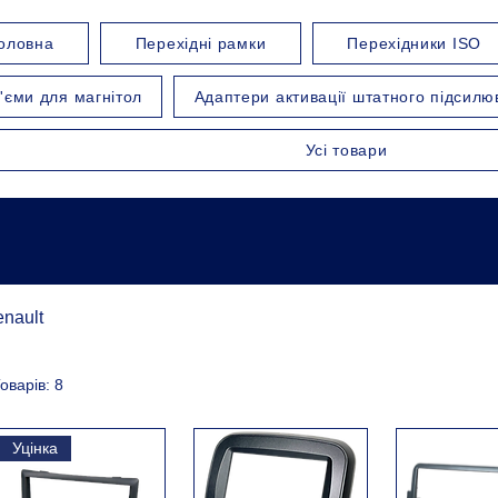
оловна
Перехідні рамки
Перехідники ISO
'єми для магнітол
Адаптери активації штатного підсилю
Усі товари
nault
оварів: 8
Уцінка