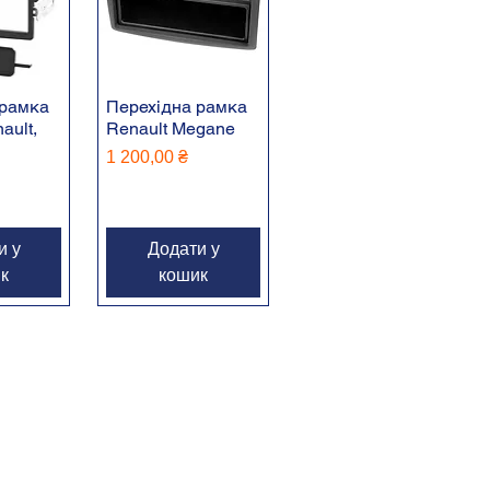
 рамка
Перехідна рамка
ault,
Renault Megane
Ціна
1 200,00 ₴
и у
Додати у
к
кошик