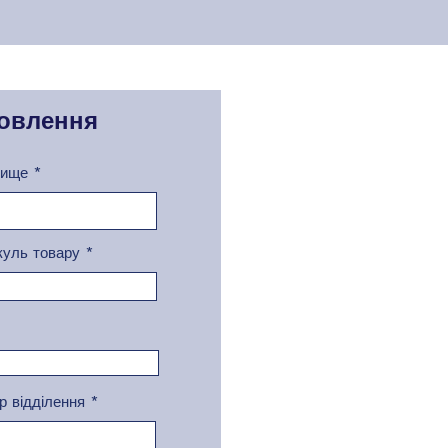
овлення
вище
куль товару
р відділення