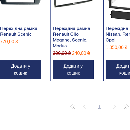
Перехідна рамка
Перехідна рамка
Перехідна
Renault Sceniс
Renault Clio,
Nissan, Ren
Megane, Scenic,
Opel
Ціна
770,00 ₴
Modus
Ціна
1 350,00 ₴
Звичайна ціна
За розпродажем
300,00 ₴
240,00 ₴
Додати у
Додати у
Додат
кошик
кошик
коши
1