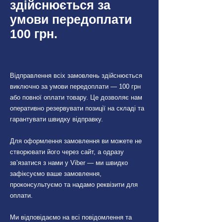
здійснюється за
Peugeot 108 (P) 07/2014
умови передоплати
- 03/2021
100 грн.
Subaru
Subaru BRZ (ZC)
09/2012 - 01/2017
Відправлення всіх замовлень здійснюється
Subaru BRZ (ZC)
виключно за умови передоплати — 100 грн
01/2017 - 12/2020
або повної оплати товару. Це дозволяє нам
оперативно резервувати позиції на складі та
Subaru Forester (SJ)
гарантувати швидку відправку.
03/2013 - 02/2015
Subaru Forester (SJ)
Для оформлення замовлення ви можете не
створювати його через сайт, а одразу
03/2015 - 08/2018
зв’язатися з нами у Viber — ми швидко
Subaru Impreza IV (G4)
зафіксуємо ваше замовлення,
01/2016 - 12/2017
проконсультуємо та надамо реквізити для
Subaru Impreza V (G5)
оплати.
01/2018 - 04/2020
Ми відповідаємо на всі повідомлення та