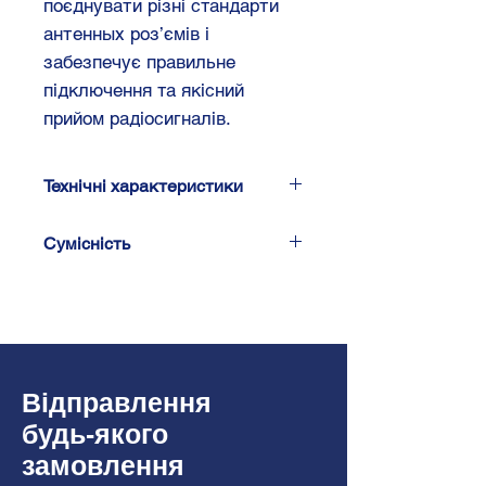
поєднувати різні стандарти
антенных роз’ємів і
забезпечує правильне
підключення та якісний
прийом радіосигналів.
Технічні характеристики
Підключення: GT13(f) >
Сумісність
DIN(m)
Citroen
Citroen C1 (P) 07/2014 -
09/2021
Відправлення
Lexus
будь-якого
замовлення
Peugeot