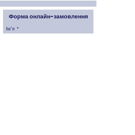
01/2013- 08/2015
Форма онлайн-замовлення
Toyota Auris (E180)
09/2015 - 03/2019
Ім'я
Toyota Avalon 2013 -
2018
Toyota Avanza 2009 -
Прізвище
2011
Toyota Avensis (T27)
01/2009 - 12/2011
Артикуль товару
Toyota Avensis (T27)
01/2012 - 06/2015
Toyota Avensis (T27)
06/2015 - 05/2018
Номер телефону
Toyota Aygo (AB1)
07/2014 - 06/2018
Toyota Aygo (AB1)