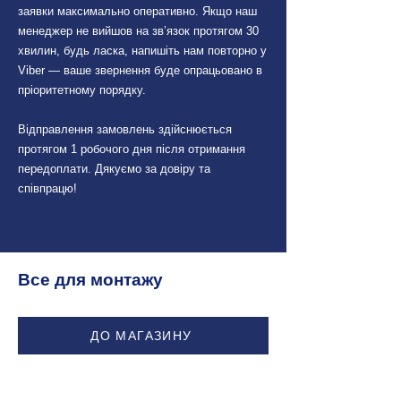
Subaru Impreza V (G5)
заявки максимально оперативно. Якщо наш
06/2020 - 2023
менеджер не вийшов на зв’язок протягом 30
Subaru Impreza WRX IV
хвилин, будь ласка, напишіть нам повторно у
Viber — ваше звернення буде опрацьовано в
(G4) 08/2017 - 08/2018
пріоритетному порядку.
Subaru Legacy V
(BM/BR) 09/2009 -
Відправлення замовлень здійснюється
протягом 1 робочого дня після отримання
01/2015
передоплати. Дякуємо за довіру та
Subaru Outback IV
співпрацю!
(BM/BR) 09/2009 -
04/2013
Subaru Outback IV
(BM/BR) 04/2013 -
Все для монтажу
03/2015
Subaru Outback V (BS)
ДО МАГАЗИНУ
03/2015 - 02/2018
Subaru XV (G4) 01/2016