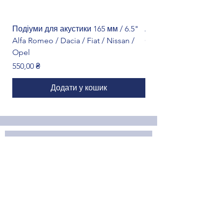
Подіуми для акустики 165 мм / 6.5"
Адаптер кнопок на к
Alfa Romeo / Dacia / Fiat / Nissan /
Citroën
Opel
Ціна
1 299,00 ₴
Ціна
550,00 ₴
Додати у кошик
Форма онлайн-замовлення
Ім'я
Прізвище