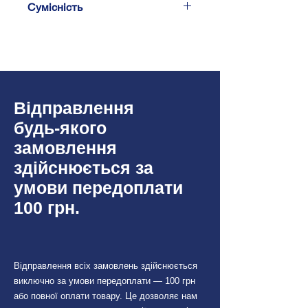
Сумісність
Z(f)(подвійне)
Довжина: 25 см
Audi
2008+
Seat
2008+
Відправлення
Skoda
2008+
будь-якого
Volkswagen
2008+
замовлення
здійснюється за
умови передоплати
100 грн.
Відправлення всіх замовлень здійснюється
виключно за умови передоплати — 100 грн
або повної оплати товару. Це дозволяє нам