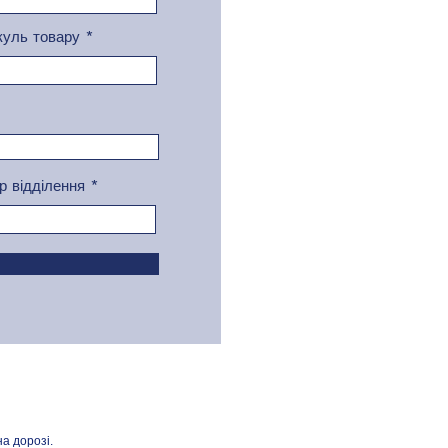
куль товару
р відділення
а дорозі.