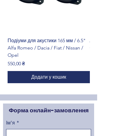
Подіуми для акустики 165 мм / 6.5"
Адаптер кнопок на к
Alfa Romeo / Dacia / Fiat / Nissan /
Citroën
Opel
Ціна
1 299,00 ₴
Ціна
550,00 ₴
Додати у кошик
Форма онлайн-замовлення
Ім'я