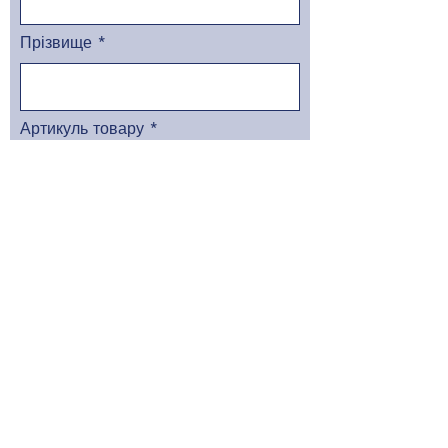
Прізвище
Артикуль товару
Номер телефону
Адреса доставки
Служба доставки