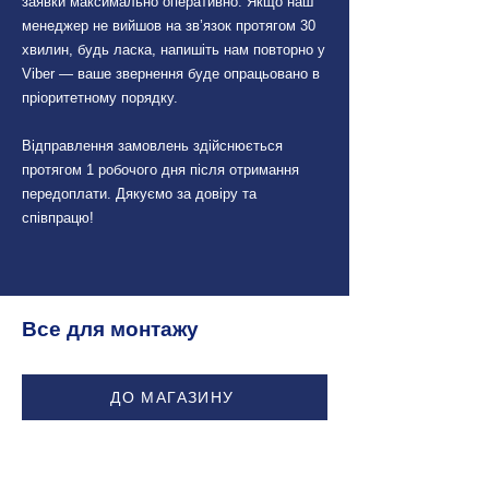
заявки максимально оперативно. Якщо наш
менеджер не вийшов на зв’язок протягом 30
хвилин, будь ласка, напишіть нам повторно у
Viber — ваше звернення буде опрацьовано в
пріоритетному порядку.
Відправлення замовлень здійснюється
протягом 1 робочого дня після отримання
передоплати. Дякуємо за довіру та
співпрацю!
Все для монтажу
ДО МАГАЗИНУ