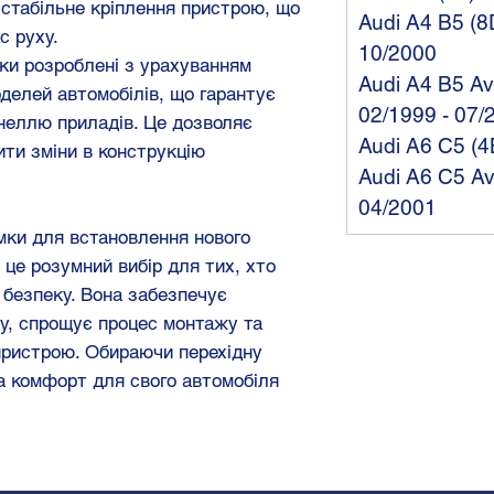
стабільне кріплення пристрою, що
Audi A4 B5 (8D
с руху.
10/2000
мки розроблені з урахуванням
Audi A4 B5 Ava
делей автомобілів, що гарантує
02/1999 - 07/
неллю приладів. Це дозволяє
Audi A6 C5 (4
ити зміни в конструкцію
Audi A6 C5 Av
04/2001
мки для встановлення нового
це розумний вибір для тих, хто
а безпеку. Вона забезпечує
ру, спрощує процес монтажу та
пристрою. Обираючи перехідну
та комфорт для свого автомобіля