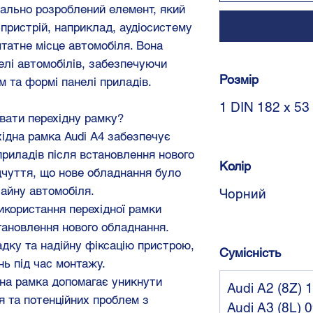
іально розроблений елемент, який
пристрій, наприклад, аудіосистему
штатне місце автомобіля. Вона
делі автомобілів, забезпечуючи
Розмір
м та формі панелі приладів.
1 DIN 182 x 53
вати перехідну рамку?
хідна рамка Audi A4 забезпечує
приладів після встановлення нового
Колір
дчуття, що нове обладнання було
айну автомобіля.
Чорний
Використання перехідної рамки
тановлення нового обладнання.
дку та надійну фіксацію пристрою,
Сумісність
ь під час монтажу.
ідна рамка допомагає уникнути
Audi A2 (8Z) 
я та потенційних проблем з
Audi A3 (8L) 