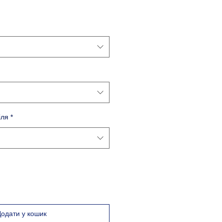
іля
*
Додати у кошик