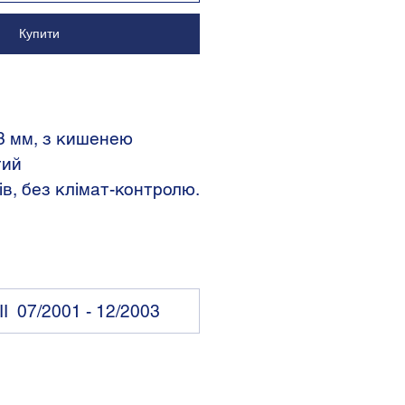
Купити
53 мм, з кишенею
тий
ів, без клімат-контролю.
II 07/2001 - 12/2003