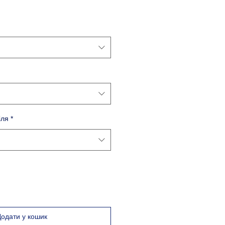
іля
*
Додати у кошик