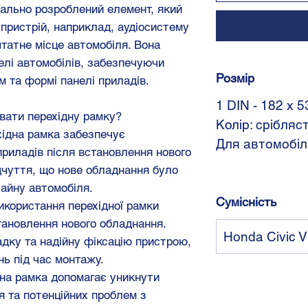
іально розроблений елемент, який
пристрій, наприклад, аудіосистему
штатне місце автомобіля. Вона
делі автомобілів, забезпечуючи
Розмір
м та формі панелі приладів.
1 DIN - 182 x 
вати перехідну рамку?
Колір: срібляс
хідна рамка забезпечує
Для автомобіл
приладів після встановлення нового
дчуття, що нове обладнання було
айну автомобіля.
Сумісність
Використання перехідної рамки
тановлення нового обладнання.
Honda Civic V
дку та надійну фіксацію пристрою,
ь під час монтажу.
ідна рамка допомагає уникнути
я та потенційних проблем з