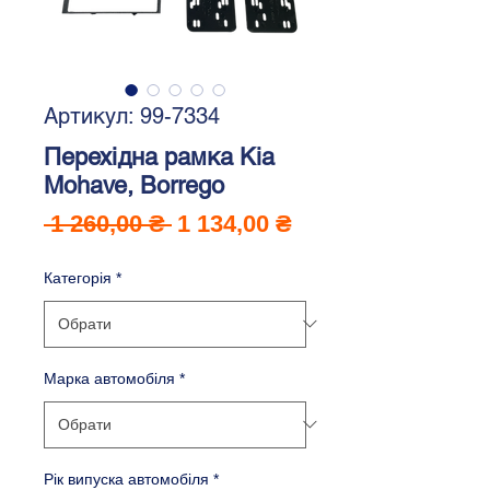
Артикул: 99-7334
Перехідна рамка Kia
Mohave, Borrego
Звичайна
За
 1 260,00 ₴ 
1 134,00 ₴
ціна
розпродажем
Категорія
*
Марка автомобіля
*
Рік випуска автомобіля
*