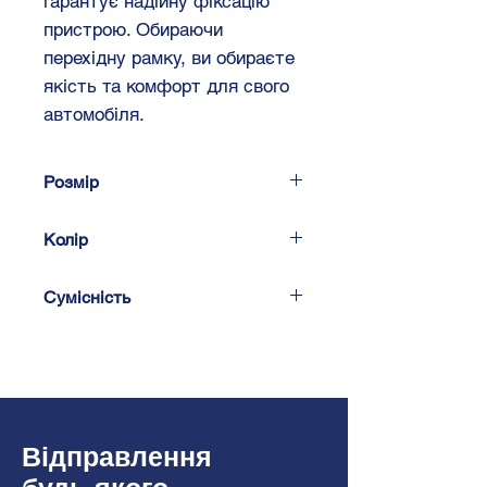
гарантує надійну фіксацію
пристрою. Обираючи
перехідну рамку, ви обираєте
якість та комфорт для свого
автомобіля.
Розмір
2 DIN 173 х 98 мм
Колір
1 DIN 178 х 48 мм, з
Чорний
кишенею
Сумісність
KIA
Mohave (HM) 2008-2019
Borrego (HM) 2008-2011
Відправлення