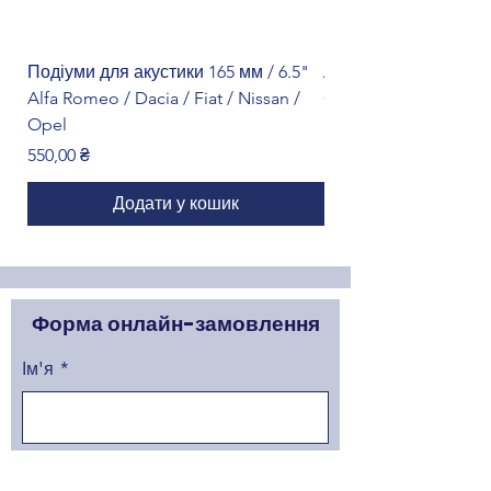
Подіуми для акустики 165 мм / 6.5"
Адаптер кнопок на к
Alfa Romeo / Dacia / Fiat / Nissan /
Citroën
Opel
Ціна
1 299,00 ₴
Ціна
550,00 ₴
Додати у кошик
Форма онлайн-замовлення
Ім'я
Прізвище