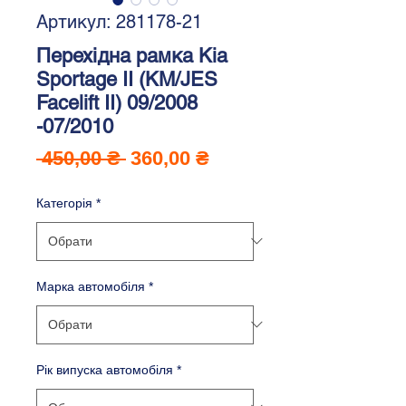
Артикул: 281178-21
Перехідна рамка Kia
Sportage II (KM/JES
Facelift II) 09/2008
-07/2010
Звичайна
За
 450,00 ₴ 
360,00 ₴
ціна
розпродажем
Категорія
*
Марка автомобіля
*
Рік випуска автомобіля
*