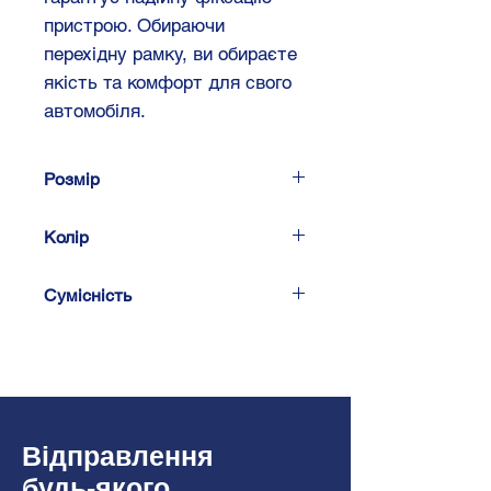
пристрою. Обираючи
перехідну рамку, ви обираєте
якість та комфорт для свого
автомобіля.
Розмір
1 DIN 182 x 53 мм
Колір
Чорний
Сумісність
Kia Sportage II (KM/JES
Facelift II) 09/2008 ->
07/2010
Відправлення
будь-якого