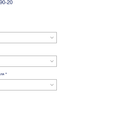
90-20
іля
*