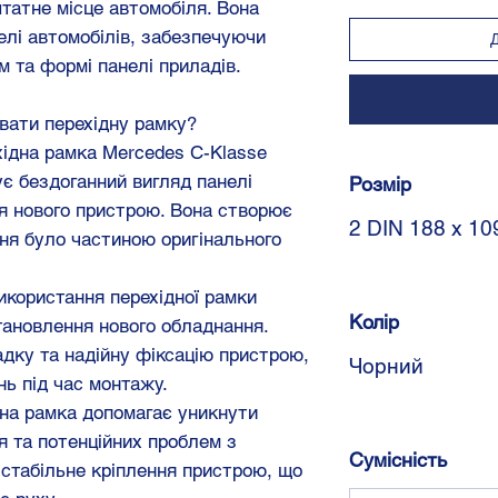
штатне місце автомобіля. Вона
делі автомобілів, забезпечуючи
м та формі панелі приладів.
вати перехідну рамку?
хідна рамка Mercedes C-Klasse
є бездоганний вигляд панелі
Розмір
я нового пристрою. Вона створює
2 DIN 188 x 10
ня було частиною оригінального
Використання перехідної рамки
Колір
тановлення нового обладнання.
дку та надійну фіксацію пристрою,
Чорний
ь під час монтажу.
ідна рамка допомагає уникнути
я та потенційних проблем з
Сумісність
стабільне кріплення пристрою, що