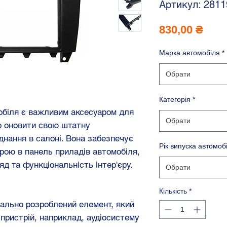
Артикул: 2811
Ціна
830,00 ₴
Марка автомобіля
*
Обрати
Категорія
*
обіля є важливим аксесуаром для
Обрати
о оновити свою штатну
днання в салоні. Вона забезпечує
Рік випуска автомоб
рою в панель приладів автомобіля,
яд та функціональність інтер'єру.
Обрати
Кількість
*
іально розроблений елемент, який
пристрій, наприклад, аудіосистему