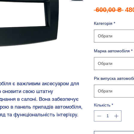
Зв
 600,00 ₴ 
48
цін
Категорія
*
Обрати
Марка автомобіля
*
Обрати
Рік випуска автомоб
обіля є важливим аксесуаром для
о оновити свою штатну
Обрати
днання в салоні. Вона забезпечує
Кількість
*
рою в панель приладів автомобіля,
яд та функціональність інтер'єру.