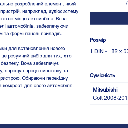
іально розроблений елемент, який
пристрій, наприклад, аудіосистему
штатне місце автомобіля. Вона
делі автомобілів, забезпечуючи
м та формі панелі приладів.
Розмір
мки для встановлення нового
1 DIN - 182 x 
це розумний вибір для тих, хто
а безпеку. Вона забезпечує
ру, спрощує процес монтажу та
Сумісність
пристрою. Обираючи перехідну
та комфорт для свого автомобіля.
Mitsubishi
Colt 2008-20