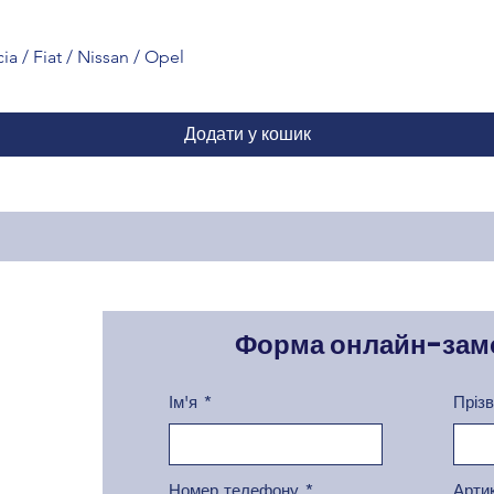
a / Fiat / Nissan / Opel
Додати у кошик
Форма онлайн-зам
Ім'я
Пріз
Номер телефону
Арти