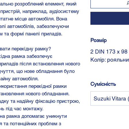
іально розроблений елемент, який
пристрій, наприклад, аудіосистему
штатне місце автомобіля. Вона
делі автомобілів, забезпечуючи
м та формі панелі приладів.
Розмір
вати перехідну рамку?
2 DIN 173 х 98
хідна рамка забезпечує
Колір: рояльн
приладів після встановлення нового
дчуття, що нове обладнання було
айну автомобіля.
Сумісність
Використання перехідної рамки
тановлення нового обладнання.
Suzuki Vitara 
дку та надійну фіксацію пристрою,
ь під час монтажу.
ідна рамка допомагає уникнути
я та потенційних проблем з