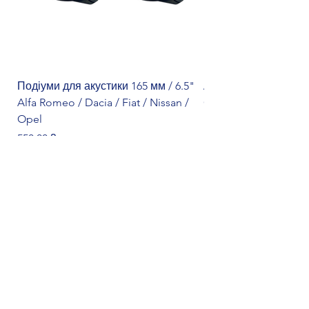
Подіуми для акустики 165 мм / 6.5"
Адаптер кнопок на к
Alfa Romeo / Dacia / Fiat / Nissan /
Citroën
Opel
Ціна
1 299,00 ₴
Ціна
550,00 ₴
Додати у кошик
Форма онлайн-замовлення
Ім'я