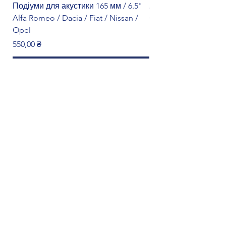
Подіуми для акустики 165 мм / 6.5"
Адаптер кнопок на к
Alfa Romeo / Dacia / Fiat / Nissan /
Citroën
Opel
Ціна
1 299,00 ₴
Ціна
550,00 ₴
Додати у кошик
Форма онлайн-замовлення
Ім'я
Прізвище