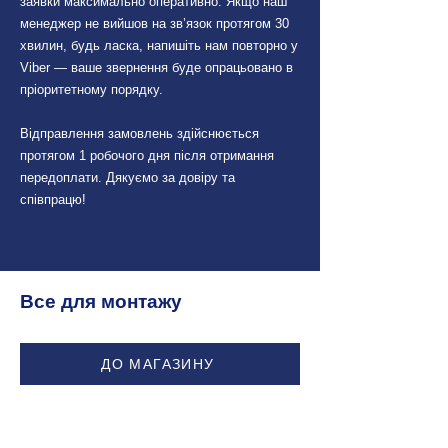
заявки максимально оперативно. Якщо наш
менеджер не вийшов на зв’язок протягом 30
хвилин, будь ласка, напишіть нам повторно у
Viber — ваше звернення буде опрацьовано в
пріоритетному порядку.
Відправлення замовлень здійснюється
протягом 1 робочого дня після отримання
передоплати. Дякуємо за довіру та
співпрацю!
Все для монтажу
ДО МАГАЗИНУ