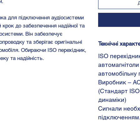
и.
ика для підключення аудіосистеми
 крок до забезпечення надійної та
іосистеми. Він забезпечує
опроводку та зберігає оригінальні
Технічні характ
омобіля. Обираючи ISO перехідник,
ISO перехідни
еку та надійність.
автомагнітоли
автомобільну 
Виробник – AC
(Стандарт ISO:
динаміки)
Сигнали необх
підключенням