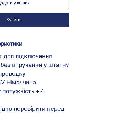
Додати у кошик
Купити
еристики
к для підключення
 без втручання у штатну
проводку
V Німеччина.
 потужність + 4
ідно перевірити перед
.