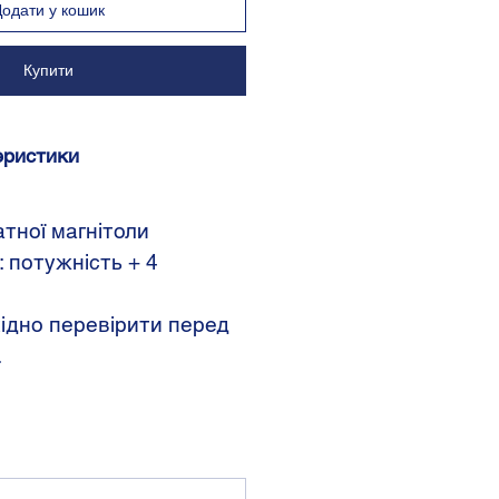
Додати у кошик
Купити
еристики
тної магнітоли
 потужність + 4
ідно перевірити перед
.