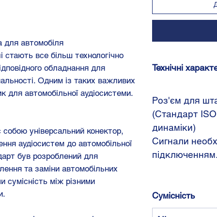
а для автомобіля
лі стають все більш технологічно
Технічні характ
відповідного обладнання для
нальності. Одним із таких важливих
ик для автомобільної аудіосистеми.
Роз'єм для шта
(Стандарт ISO:
динаміки)
 собою універсальний конектор,
Сигнали необх
ння аудіосистем до автомобільної
підключенням
дарт був розроблений для
лення та заміни автомобільних
и сумісність між різними
и.
Сумісність