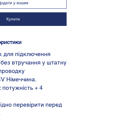
Додати у кошик
Купити
еристики
к для підключення
 без втручання у штатну
проводку
V Німеччина.
 потужність + 4
ідно перевірити перед
.