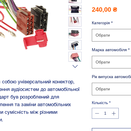
Ціна
240,00 ₴
Категорія
*
Обрати
Марка автомобіля
*
Обрати
Рік випуска автомоб
 собою універсальний конектор,
ння аудіосистем до автомобільної
Обрати
дарт був розроблений для
Кількість
*
лення та заміни автомобільних
и сумісність між різними
и.