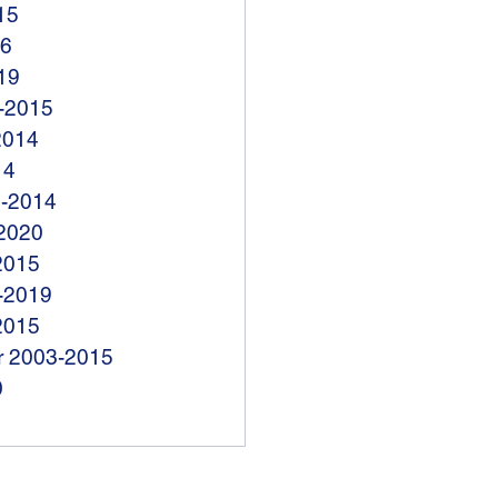
15
16
19
3-2015
2014
14
8-2014
2020
2015
-2019
2015
r 2003-2015
0