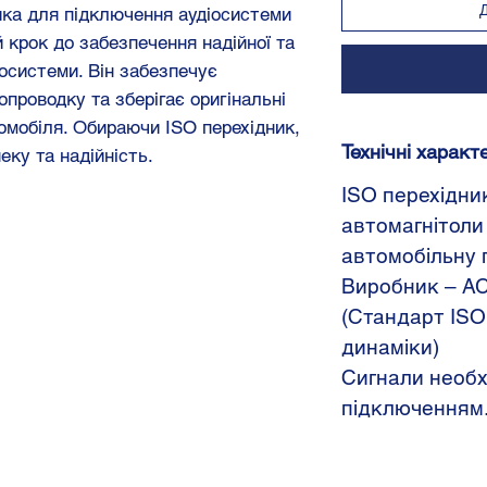
ика для підключення аудіосистеми
 крок до забезпечення надійної та
іосистеми. Він забезпечує
опроводку та зберігає оригінальні
омобіля. Обираючи ISO перехідник,
Технічні характ
еку та надійність.
ISO перехідни
автомагнітоли
автомобільну 
Виробник – AC
(Стандарт ISO:
динаміки)
Сигнали необх
підключенням