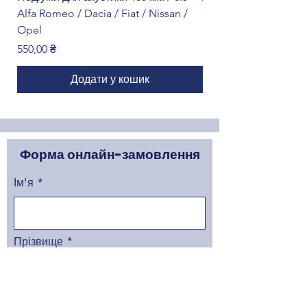
Alfa Romeo / Dacia / Fiat / Nissan /
Citroën
Opel
Ціна
1 299,00 ₴
Ціна
550,00 ₴
Додати у кошик
Форма онлайн-замовлення
Ім'я
Прізвище
Артикуль товару