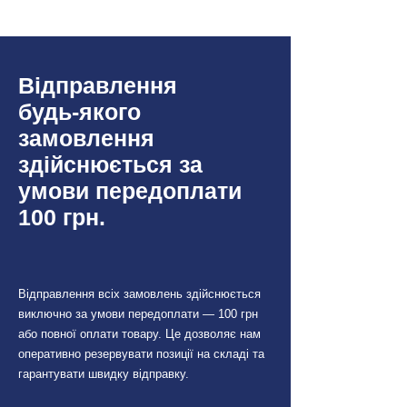
Модель: 9107A
Виробник: Pro'sKit
Ширина леза: 6.0 мм
Відправлення
Довжина стрижня: 100 мм
будь-якого
Матеріал стрижня: хром-
замовлення
ванадієва сталь
здійснюється за
Ручка: прозора,
умови передоплати
ергономічна, протиковзка
100 грн.
Застосування: для
електромонтажних,
ремонтних та побутових
робіт
Відправлення всіх замовлень здійснюється
виключно за умови передоплати — 100 грн
або повної оплати товару. Це дозволяє нам
оперативно резервувати позиції на складі та
гарантувати швидку відправку.