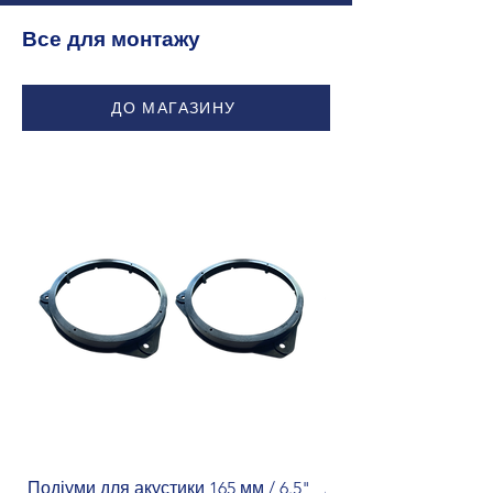
Все для монтажу
ДО МАГАЗИНУ
Подіуми для акустики 165 мм / 6.5"
Адаптер кнопок на к