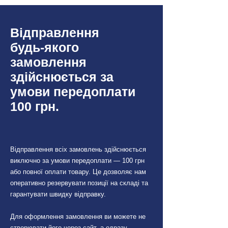
BMW
Відправлення
Citroen
будь-якого
Peugeot
замовлення
здійснюється за
VW
умови передоплати
100 грн.
Audi
Mercedes
Відправлення всіх замовлень здійснюється
Skoda
виключно за умови передоплати — 100 грн
або повної оплати товару. Це дозволяє нам
Seat
оперативно резервувати позиції на складі та
гарантувати швидку відправку.
Renault
Для оформлення замовлення ви можете не
створювати його через сайт, а одразу