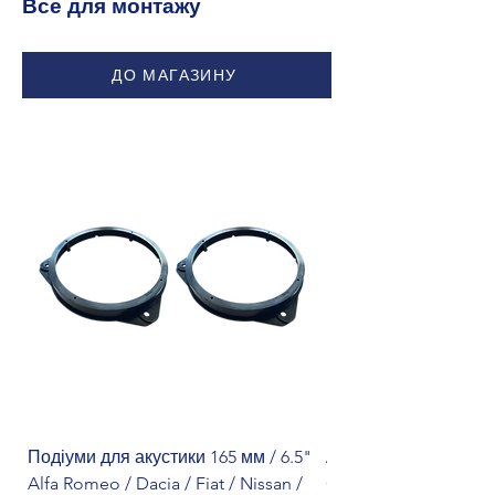
Все для монтажу
ДО МАГАЗИНУ
Подіуми для акустики 165 мм / 6.5"
Адаптер кнопок на к
Alfa Romeo / Dacia / Fiat / Nissan /
Citroën