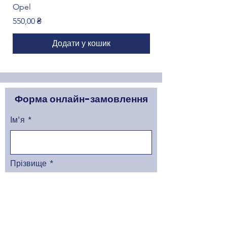
Opel
Ціна
1 299,00 ₴
Ціна
550,00 ₴
Додати у кошик
Форма онлайн-замовлення
Ім'я
Прізвище
Артикуль товару